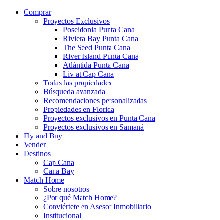
Comprar
Proyectos Exclusivos
Poseidonia Punta Cana
Riviera Bay Punta Cana
The Seed Punta Cana
River Island Punta Cana
Atlántida Punta Cana
Liv at Cap Cana
Todas las propiedades
Búsqueda avanzada
Recomendaciones personalizadas
Propiedades en Florida
Proyectos exclusivos en Punta Cana
Proyectos exclusivos en Samaná
Fly and Buy
Vender
Destinos
Cap Cana
Cana Bay
Match Home
Sobre nosotros
¿Por qué Match Home?
Conviértete en Asesor Inmobiliario
Institucional