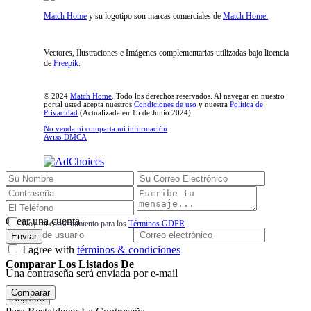
Match Home
y su logotipo son marcas comerciales de
Match Home.
Vectores, Ilustraciones e Imágenes complementarias utilizadas bajo licencia
de
Freepik
.
© 2024
Match Home
. Todo los derechos reservados. Al navegar en nuestro
portal usted acepta nuestros
Condiciones de uso
y nuestra
Política de
Privacidad
(Actualizada en 15 de Junio 2024).
No venda ni comparta mi información
Aviso DMCA
Inicio de sesión
Crear una cuenta
Doy mi consentimiento para los
Términos GDPR
Enviar
I agree with
términos & condiciones
Comparar Los Listados De
Una contraseña será enviada por e-mail
Comparar
Registro