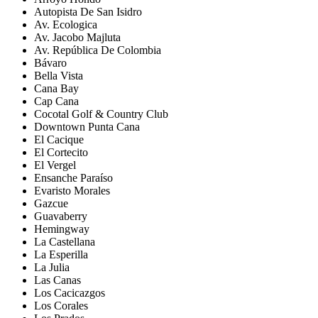
Autopista De San Isidro
Av. Ecologica
Av. Jacobo Majluta
Av. República De Colombia
Bávaro
Bella Vista
Cana Bay
Cap Cana
Cocotal Golf & Country Club
Downtown Punta Cana
El Cacique
El Cortecito
El Vergel
Ensanche Paraíso
Evaristo Morales
Gazcue
Guavaberry
Hemingway
La Castellana
La Esperilla
La Julia
Las Canas
Los Cacicazgos
Los Corales