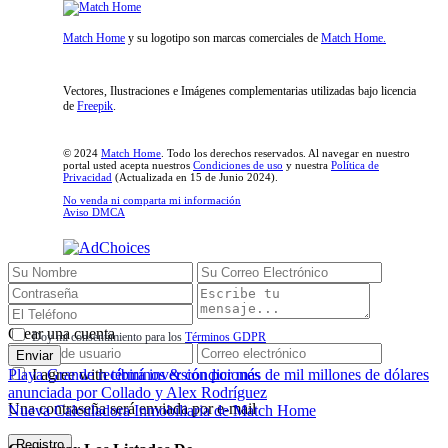
Match Home
y su logotipo son marcas comerciales de
Match Home.
Vectores, Ilustraciones e Imágenes complementarias utilizadas bajo licencia
de
Freepik
.
© 2024
Match Home
. Todo los derechos reservados. Al navegar en nuestro
portal usted acepta nuestros
Condiciones de uso
y nuestra
Política de
Privacidad
(Actualizada en 15 de Junio 2024).
No venda ni comparta mi información
Aviso DMCA
Inicio de sesión
Crear una cuenta
Doy mi consentimiento para los
Términos GDPR
Enviar
Playa Grande recibirá inversión por más de mil millones de dólares
I agree with
términos & condiciones
anunciada por Collado y Alex Rodríguez
Una contraseña será enviada por e-mail
Nueva Calculadora Inmobiliaria de Match Home
Registro