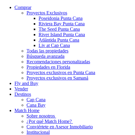
Comprar
Proyectos Exclusivos
Poseidonia Punta Cana
Riviera Bay Punta Cana
The Seed Punta Cana
River Island Punta Cana
Atlántida Punta Cana
Liv at Cap Cana
Todas las propiedades
Búsqueda avanzada
Recomendaciones personalizadas
Propiedades en Florida
Proyectos exclusivos en Punta Cana
Proyectos exclusivos en Samaná
Fly and Buy
Vender
Destinos
Cap Cana
Cana Bay
Match Home
Sobre nosotros
¿Por qué Match Home?
Conviértete en Asesor Inmobiliario
Institucional