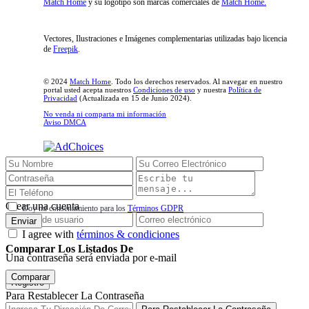
Match Home
y su logotipo son marcas comerciales de
Match Home.
Vectores, Ilustraciones e Imágenes complementarias utilizadas bajo licencia
de
Freepik
.
© 2024
Match Home
. Todo los derechos reservados. Al navegar en nuestro
portal usted acepta nuestros
Condiciones de uso
y nuestra
Política de
Privacidad
(Actualizada en 15 de Junio 2024).
No venda ni comparta mi información
Aviso DMCA
Inicio de sesión
Crear una cuenta
Doy mi consentimiento para los
Términos GDPR
Enviar
I agree with
términos & condiciones
Comparar Los Listados De
Una contraseña será enviada por e-mail
Comparar
Registro
Para Restablecer La Contraseña