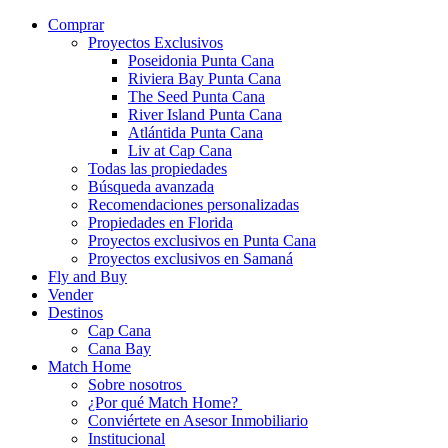
Comprar
Proyectos Exclusivos
Poseidonia Punta Cana
Riviera Bay Punta Cana
The Seed Punta Cana
River Island Punta Cana
Atlántida Punta Cana
Liv at Cap Cana
Todas las propiedades
Búsqueda avanzada
Recomendaciones personalizadas
Propiedades en Florida
Proyectos exclusivos en Punta Cana
Proyectos exclusivos en Samaná
Fly and Buy
Vender
Destinos
Cap Cana
Cana Bay
Match Home
Sobre nosotros
¿Por qué Match Home?
Conviértete en Asesor Inmobiliario
Institucional